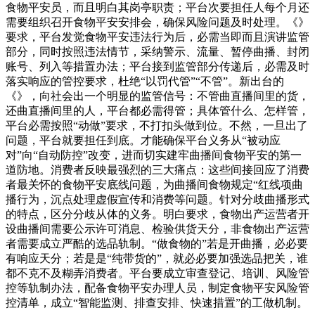
食物平安员，而且明白其岗亭职责；平台次要担任人每个月还
需要组织召开食物平安安排会，确保风险问题及时处理。《》
要求，平台发觉食物平安违法行为后，必需当即而且演讲监管
部分，同时按照违法情节，采纳警示、流量、暂停曲播、封闭
账号、列入等措置办法；平台接到监管部分传递后，必需及时
落实响应的管控要求，杜绝“以罚代管”“不管”。新出台的
《》，向社会出一个明显的监管信号：不管曲直播间里的货，
还曲直播间里的人，平台都必需得管；具体管什么、怎样管，
平台必需按照“动做”要求，不打扣头做到位。不然，一旦出了
问题，平台就要担任到底。才能确保平台义务从“被动应
对”向“自动防控”改变，进而切实建牢曲播间食物平安的第一
道防地。消费者反映最强烈的三大痛点：这些间接回应了消费
者最关怀的食物平安底线问题，为曲播间食物规定“红线项曲
播行为，沉点处理虚假宣传和消费等问题。针对分歧曲播形式
的特点，区分分歧从体的义务。明白要求，食物出产运营者开
设曲播间需要公示许可消息、检验供货天分，非食物出产运营
者需要成立严酷的选品轨制。“做食物的”若是开曲播，必必要
有响应天分；若是是“纯带货的”，就必必要加强选品把关，谁
都不克不及糊弄消费者。平台要成立审查登记、培训、风险管
控等轨制办法，配备食物平安办理人员，制定食物平安风险管
控清单，成立“智能监测、排查安排、快速措置”的工做机制。