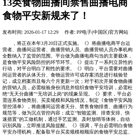
13类食物曲播间禁售曲播电商
食物平安新规来了！
发布时间: 2026-01-17 12:29 作者: PP电子(中国区)官方网站
，将正在本年3月20日正式实施。《》将曲播电商平台运
营者、曲播间运营者、曲播营销人员、曲播营销人员办事机构
全数纳入了监管的范围。平台做为曲播电商勾当的主要载体，
是食物平安风险防控的环节环节。《》提出了一系列立异性的
行动，对平台明白了刚性的要求。《》明白，平台需要对曲播
间运营者的从体天分、食物运营许可或存案消息进行核验登
记，成立档案而且每六个月更新一次；对于初次开展食物曲播
的营销人员，必需核验身份消息并组织食物平安培训，必需杜
绝“无天分曲播”“无培训上岗”的现象呈现。《》要求，平台必
需连系食物类别、买卖规模和风险情况，制定《食物平安风险
管控清单》，将曲播间运营者天分、禁售食物排查、曲播行为
规范等，做为沉点管控内容；成立“智能监测、排查安排、快
速措置”的工做机制，通过手艺监测、及时放哨等体例，自动
识别风险，立即推送风险提醒。《》强调，平台必需明白食物
平安办理机构，配备取平台买卖规模相顺应的食物平安总监、