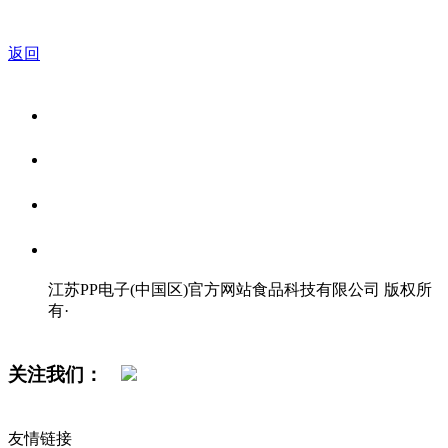
返回
关于我们
食品安全资讯
食品安全知识
联系我们
江苏PP电子(中国区)官方网站食品科技有限公司 版权所
有
·
网站地图
关注我们：
友情链接