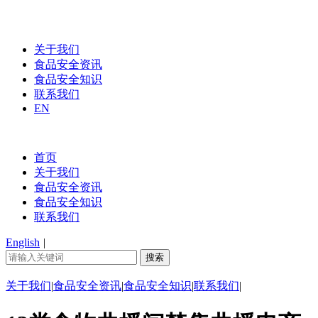
关于我们
食品安全资讯
食品安全知识
联系我们
EN
首页
关于我们
食品安全资讯
食品安全知识
联系我们
English
|
关于我们
|
食品安全资讯
|
食品安全知识
|
联系我们
|