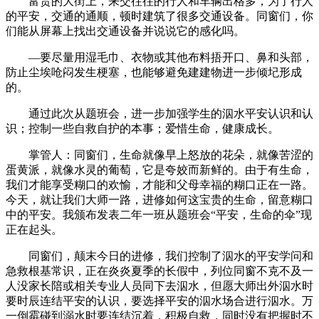
富贵的大街上，来交往往的行人和车辆出格多，为了行人
的平安，交通的通顺，顿时建筑了很多交通设备。同窗们，你
们能从屏幕上找出交通设备并说说它的感化吗。
—要尽量用湿毛巾、衣物或其他布料捂开口、鼻和头部，
防止尘埃呛闷发生梗塞，也能够避免建建物进一步倾圮形成
的。
通过此次从题班会，进一步加强学生的泅水平安认识和认
识；控制一些自救自护的本事；爱惜生命，健康成长。
掌管人：同窗们，生命就像早上怒放的花朵，就像苦涩的
蛋黄派，就像水灵的葡萄，它是夸姣而新鲜的。由于有生命，
我们才能享受糊口的欢愉，才能和父母幸福的糊口正在一路。
今天，就让我们大师一路，进修如何这宝贵的生命，留意糊口
中的平安。我颁布发表二年一班从题班会“平安，生命的伞”现
正在起头。
同窗们，颠末今日的进修，我们控制了泅水的平安学问和
急救根基常识，正在炎炎夏季的长假中，列位同窗不克不及一
人没家长陪或相关专业人员同下去泅水，但愿大师出外泅水时
要时辰连结平安的认识，要选择平安的泅水场合进行泅水。万
一倒霉碰到溺水时要连结沉着，积极自救，同时没有把握时不