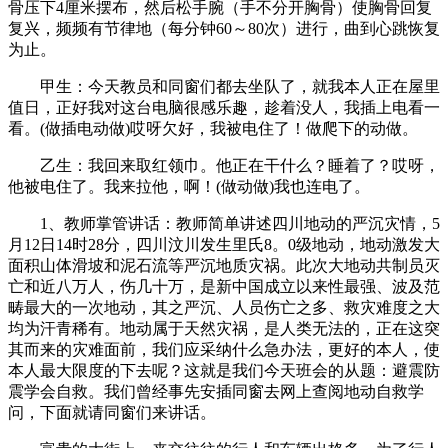
骨压下4厘米摆布，然后松手腕（手不分开胸骨）使胸骨回复
复兴，频频有节律地（每分钟60～80次）进行，曲到心跳恢复
为止。
甲生：今天教员和同窗们都去坐队了，就我本人正在屋里
值日，正好我对这台电脑很感乐趣，趁着没人，我插上电看一
看。(做插电动做)哎呀欠好，我被电住了！做爬下的动做。
乙生：我回来取红领巾。他正在干什么？睡着了？哎呀，
他被电住了。我来拉他，啊！(做动做)我也连电了。
1、教师掌管讲话：教师简单讲述四川地动的严沉灾情，5
月12日14时28分，四川汶川发生里氏8。0级地动，地动激发大
面积山体滑坡和泥石流等严沉地质灾祸。此次大地动共制员灭
亡和近八万人，伤几十万，是新中国成立以来性最强、波及范
畴最大的一次地动，其之严沉、人员伤亡之多、救灾难度之大
均为汗青稀有。地动属于天然灾祸，是人类无法的，正在这突
其而来的灾难面前，我们应采纳什么急办法，更好的本人，使
本人最大限度的下去呢？这就是我们今天班会的从题：避震防
震学会自救。我们曾经事先安插同窗去网上查阅地动自救学
问，下面就请同窗们来讲话。