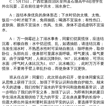
C：5月15日，广西壮族自治区全州县石塘高中4论理学生
外出玩耍，正在前往途中洪水，溺水身亡。
A：连结本身优良的身体形态；下水时切勿太饿、太饱。
饭后一小时才能下水，免得抽筋；喝酒不宜泅水；有性伤口、
皮肤病、眼疾不宜泅水；伤风、生病、身体不适或虚弱不宜泅
水。
A： 万一倒霉赶上了溺水事务，同窗们切莫慌张，应连结
沉着，积极自救：水中切忌慌、乱，如遇抽筋，请连结沉着；
当发生溺水时，不熟悉水性时可采纳自救法：除呼救外，取仰
卧位，头部向后，使鼻部可显露水面呼吸。呼气要浅，吸气要
深。由于深吸气时，人体比沉降到0。967，比水略轻，可浮出
水面（呼气时人体比沉为1。057，比水略沉），此时万万不要
慌张，不要将手臂上举乱扑动，而使身体下沉更快。
班从任点评：同窗们，此次班会的召开，使全体同窗实正
从思惟上获得了注沉，加强了平安认识和自救自护能力。颠末
今天的进修，我们控制了泅水的平安学问和急救根基常识，进
一步明白了我们的平安义务，加强了认识，为即将到来的夏日
学生溺水高发期供给了无力的平安，正在炎炎夏季的长假中，
但愿大师出外泅水时要时辰连结平安的认识，要选择平安的泅