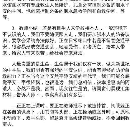
水馆泅水需有专业救生人员陪护。儿童必需控制必备的泅水平
安的学问。也必需控制必备的泅水急救学问和自救学问。等
等。
3、教师小结：若是有目生人来学校接本人，一般环境下
不认识的人，我们不要随便跟人走，我们要加强本人的防备认
识，要学会采纳办法做好。正在日常糊口中若是不留意交通平
安，很容易形成交通变乱，轻者受伤，沉者灭亡。给本人带
来，给家人带来疾苦，给社会带来麻烦。
人最贵重的是生命，生命属于我们仅有一次。做为新世纪
的中学生，我们能否有强烈的平安认识，能否有脚够的防护自
救能力？正在当今这个安然平静安靖的年代里，我们可能会感
觉平安二字很轻飘，也很遥远，我们总相信，被幸运惠临的阿
谁人，必然不是我。然而，现实往往是的。请同窗们展现汇集
材料，告诉大师：，事实离我们有多远。
—正正在上课时，要正在教师批示下敏捷捧首、闭眼躲正
在各自的课桌下，用书包等头部。正在操场或室外时，可原地
不动蹲下，双手头部。留意避开高峻建建物或物。不要回到教
室去。