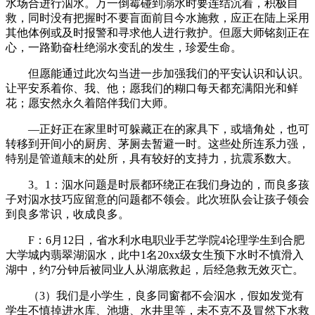
水场合进行泅水。万一倒霉碰到溺水时要连结沉着，积极自
救，同时没有把握时不要盲面前目今水施救，应正在陆上采用
其他体例或及时报警和寻求他人进行救护。但愿大师铭刻正在
心，一路勤奋杜绝溺水变乱的发生，珍爱生命。
但愿能通过此次勾当进一步加强我们的平安认识和认识。
让平安系着你、我、他；愿我们的糊口每天都充满阳光和鲜
花；愿安然永久着陪伴我们大师。
—正好正在家里时可躲藏正在的家具下，或墙角处，也可
转移到开间小的厨房、茅厕去暂避一时。这些处所连系力强，
特别是管道颠末的处所，具有较好的支持力，抗震系数大。
3。1：泅水问题是时辰都环绕正在我们身边的，而良多孩
子对泅水技巧应留意的问题都不领会。此次班队会让孩子领会
到良多常识，收成良多。
F：6月12日，省水利水电职业手艺学院4论理学生到合肥
大学城内翡翠湖泅水，此中1名20xx级女生预下水时不慎滑入
湖中，约7分钟后被同业人从湖底救起，后经急救无效灭亡。
（3）我们是小学生，良多同窗都不会泅水，假如发觉有
学生不慎掉进水库、池塘、水井里等，未不克不及冒然下水救