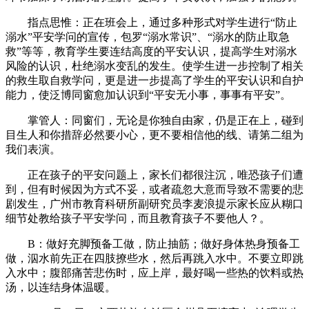
指点思惟：正在班会上，通过多种形式对学生进行“防止
溺水”平安学问的宣传，包罗“溺水常识”、“溺水的防止取急
救”等等，教育学生要连结高度的平安认识，提高学生对溺水
风险的认识，杜绝溺水变乱的发生。使学生进一步控制了相关
的救生取自救学问，更是进一步提高了学生的平安认识和自护
能力，使泛博同窗愈加认识到“平安无小事，事事有平安”。
掌管人：同窗们，无论是你独自由家，仍是正在上，碰到
目生人和你措辞必然要小心，更不要相信他的线、请第二组为
我们表演。
正在孩子的平安问题上，家长们都很注沉，唯恐孩子们遭
到，但有时候因为方式不妥，或者疏忽大意而导致不需要的悲
剧发生，广州市教育科研所副研究员李麦浪提示家长应从糊口
细节处教给孩子平安学问，而且教育孩子不要他人？。
B：做好充脚预备工做，防止抽筋；做好身体热身预备工
做，泅水前先正在四肢撩些水，然后再跳入水中。不要立即跳
入水中；腹部痛苦悲伤时，应上岸，最好喝一些热的饮料或热
汤，以连结身体温暖。