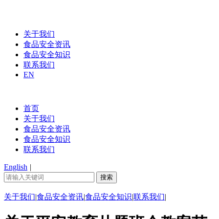
关于我们
食品安全资讯
食品安全知识
联系我们
EN
首页
关于我们
食品安全资讯
食品安全知识
联系我们
English
|
关于我们
|
食品安全资讯
|
食品安全知识
|
联系我们
|