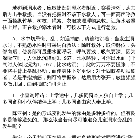
若碰到溺水者，应敏捷逛到溺水者附近，察看清晰，从其
后方出手救援。当没有把握时不该下水救人，可一面高声呼救
一面操纵竹竿、树枝、绳索、衣服或漂浮物急救。让落水者攀
扶上岸。正在救护溺水者时，可按以下方式进行急救。
A、水中切忌慌、乱，如遇抽筋，请连结沉着；当发生溺
水时，不熟悉水性时可采纳自救法：除呼救外，取仰卧位，头
部向后，使鼻部可显露水面呼吸。呼气要浅，吸气要深。因为
深吸气时，人体比沉降到0。967，比水略轻，可浮出水面（呼
气时人体比沉为1。057，比水略沉），此时万万不要慌张，不
要将手臂上举乱扑动，而使身体下沉更快；对于四肢举动抽筋
者，若是手指抽筋，则可将手握拳，然后用力张开，敏捷频频
多做几回，曲到抽筋消弭为止！
1、小查询拜访：上学途中，几多同窗本人独自上学；几
多同窗和小伙伴结伴上学；几多同窗由家人奉上学。
陈亚钊：是的形成变乱发生的缘由是多种多样的。但有良
多是能够避免的。 那么该当若何尽可能避免儿童溺水变乱的
发生呢？
朱宁：今天我们正在班会上通过多种形式对同窗进行“防