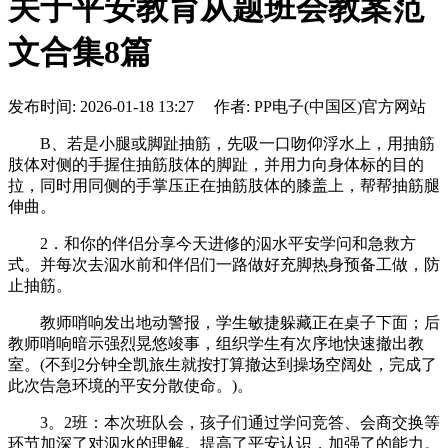
关于平安教育从题班会教案范
文合集8篇
发布时间: 2026-01-18 13:27 作者: PP电子(中国区)官方网站
B、若是小腿或脚趾抽筋，先吸一口吻仰浮水上，用抽筋
肢体对侧的手握住抽筋肢体的脚趾，并用力向身体标的目的
拉，同时用同侧的手掌压正在抽筋肢体的膝盖上，帮帮抽筋腿
伸曲。
2．和你的伴侣分享今天进修的泅水平安学问和急救方
式。并每次去泅水前和伴侣们一路做好充脚热身预备工做，防
止抽筋。
教师哨响发出地动警报，学生敏捷躲藏正在桌子下面；后
教师哨响暗示强烈晃悠竣事，组织学生有次序地快速撤出教
室。(不到2分钟全凯旅生就按打算撤达到操场空阔处，完成了
此次告急环境的平安分散使命。)。
3。2班：本次班队会，孩子们通过学问竞答、会商交换等
环节加深了对泅水的理解。提高了平安认识，加强了的能力。