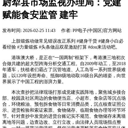
尉犁县市场监视办理局：党建
赋能食安监管 建牢
发布时间: 2026-02-25 11:43 作者: PP电子(中国区)官方网站
上肢锻炼动做常见错误改正系列 #健身干货 #健身小白必
看经验 #力量锻炼 #头条做品双星激励打算 #dou来活动吧。
港珠澳大桥，是正在“一国两制”框架下，粤港澳三地初次
合做共建的超大型跨海分析交通工程。自2009年动工，至2018
年通车，扶植者们霸占了沉管地道、人工岛等一系列世界级难
题，以120年设想寿命、抵御8级地动取16级台风的雄姿，向世
界展示了中国工程的澎湃力量。
本次查抄把法律现场打形成党建实践阵地，聚焦城乡接合
部、校园及社区周边的食物便当店、小超市、食杂店等沉点场
合，环绕粮油、预包拆食物等日常消费品类，沉点核查证照公
示、进货检验和索证索票、食物储存、临期食物办理等环节环
节。针对查抄中发觉的进货台账记实不规范、食物储存未离墙
离地等问题，边查边改、立行立改，由法律人员现场指点整