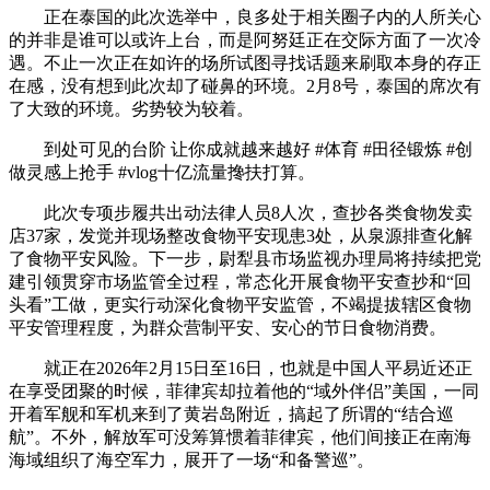
正在泰国的此次选举中，良多处于相关圈子内的人所关心
的并非是谁可以或许上台，而是阿努廷正在交际方面了一次冷
遇。不止一次正在如许的场所试图寻找话题来刷取本身的存正
在感，没有想到此次却了碰鼻的环境。2月8号，泰国的席次有
了大致的环境。劣势较为较着。
到处可见的台阶 让你成就越来越好 #体育 #田径锻炼 #创
做灵感上抢手 #vlog十亿流量搀扶打算。
此次专项步履共出动法律人员8人次，查抄各类食物发卖
店37家，发觉并现场整改食物平安现患3处，从泉源排查化解
了食物平安风险。下一步，尉犁县市场监视办理局将持续把党
建引领贯穿市场监管全过程，常态化开展食物平安查抄和“回
头看”工做，更实行动深化食物平安监管，不竭提拔辖区食物
平安管理程度，为群众营制平安、安心的节日食物消费。
就正在2026年2月15日至16日，也就是中国人平易近还正
在享受团聚的时候，菲律宾却拉着他的“域外伴侣”美国，一同
开着军舰和军机来到了黄岩岛附近，搞起了所谓的“结合巡
航”。不外，解放军可没筹算惯着菲律宾，他们间接正在南海
海域组织了海空军力，展开了一场“和备警巡”。