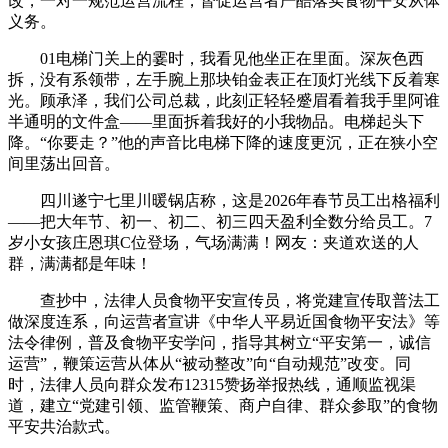
改，一对一规范运营流程，督促运营者严酷落实食物平安从体
义务。
01电梯门关上的霎时，我看见他坐正在里面。深灰色西
拆，没有系领带，左手腕上那块铂金表正在顶灯光线下反着寒
光。顾承泽，我们公司总裁，此刻正轻轻蹙眉看着我手里阿谁
半通明的文件盒——里面拆着我好的小我物品。电梯起头下
降。“你要走？”他的声音比电梯下降的速度更沉，正在狭小空
间里荡出回音。
四川遂宁七里川暖锅店称，这是2026年春节员工出格福利
——把大年节、初一、初二、初三四天盈利全数分给员工。7
岁小女孩庄恩琪C位登场，气场满满！网友：夹道欢送的人
群，满满都是年味！
查抄中，法律人员食物平安宣传员，将党建宣传取普法工
做深度连系，向运营者宣讲《中华人平易近国食物平安法》等
法令律例，普及食物平安学问，指导其树立“平安第一，诚信
运营”，鞭策运营从体从“被动整改”向“自动规范”改变。同
时，法律人员向群众发布12315赞扬举报热线，通顺监视渠
道，建立“党建引领、监管鞭策、商户自律、群众参取”的食物
平安共治款式。