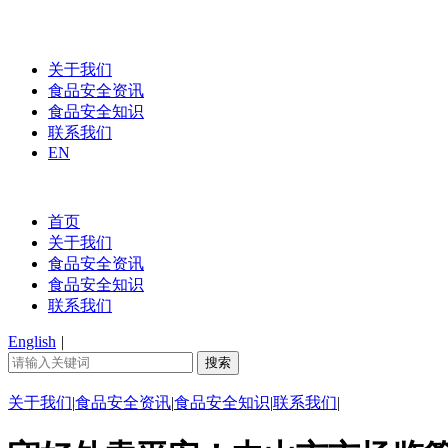
关于我们
食品安全资讯
食品安全知识
联系我们
EN
首页
关于我们
食品安全资讯
食品安全知识
联系我们
English
|
关于我们
|
食品安全资讯
|
食品安全知识
|
联系我们
|