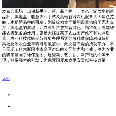
发布会现场，13项新手艺、新、新产物一一表态，涵盖水稻新
品种、黑地盘、聪慧农业手艺及高端智能农机配备四大焦点范
畴，水稻新品种的研发，为提拔粮食产量和质量供给了无力支
持；黑地盘的展现，让农业出产愈加智能化、精准化；高端智
能农机配备的使用，更是大幅提高了农业出产效率和功课质
量。农业科技试验示范收集办理系统能够精准保障科研院所、
高校及涉农企业等科研用地需求。此次发布会的成功举办，不
只展现了佳木斯国度农高区杰出的立异能力和丰盛，更为农业
的将来描画了雄伟蓝图。这些新手艺、新、新产物的不竭出
现，好像强大的引擎，为保障国度粮食平安贡献科技力量。
返回
关于我们
食品安全资讯