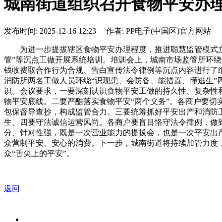
城南街道组织召开食物平安办理
发布时间: 2025-12-16 12:23 作者: PP电子(中国区)官方网站
为进一步提拔辖区食物平安办理程度，推进聪慧监管模式立异
管”等沉点工做开展系统培训。培训会上，城南市场监管所环绕
钱收费取合作行为合规、告白宣传法令律例等沉点内容进行了
消防所两名工做人员环绕“识现患、会防备、能措置、懂逃生
识。会议要求，一要深刻认识食物平安工做的持久性、复杂性
物平安底线。二要严酷落实食物平安“两个义务”。各商户要
包保督导查抄，构成监管合力。三要统筹抓好平安出产和消防
生。四要守法诚信运营风尚。各商户要盲目恪守法令律例，做
分、针对性强，既是一次营业能力的提拔会，也是一次平安出
众营制平安、安心的消费。下一步，城南街道将持续加管力度，
众“舌尖上的平安”。
返回
关于我们