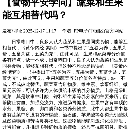
【食物平安学问】蔬菜和生果
能互相替代吗？
发布时间: 2025-12-17 11:17 作者: PP电子(中国区)官方网站
日常糊口中，良多人认为蔬菜和生果是同类食物，能够互
相替代，《黄帝内经˙素问》一书中提出了“五谷为养，五果为
帮，五畜为益，五菜为充”，由此可见，生果和蔬菜养分价值
各有特点，缺一不成，日常糊口中，良多人认为蔬菜和生果是
同类食物，能够互相替代，但这种不雅念是错误的。《黄帝内
经˙素问》一书中提出了“五谷为养，五果为帮，五畜为益，五
菜为充”，由此可见，生果和蔬菜养分价值各有特点，缺一不
成，不成彼此替代。蔬菜富含矿物质、维生素、炊事纤维、微
量元素等，可以或许为人体供给丰硕的养分物质。出格是绿叶
蔬菜，其是炊事中叶酸、钾和维生素等养分素的主要来历，能
够防止贫血、加强免疫力、推进肠胃健康。生果中含有丰硕的
水分、果糖、酶、卵白质和各类养分物质。此中大都生果中都
含有蔬菜中所没有的柠檬酸、酒石酸、苹果酸等各类无机酸以
及酚类物质和芳喷鼻类物质。这些物质能够刺激消化液排泄，
开胃消食，并推进多种矿物质的接收，还具有抗菌消炎、断根