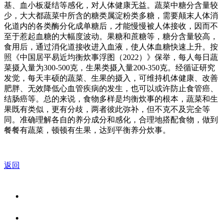
基、血小板凝结等感化，对人体健康无益。蔬菜中糖分含量较
少，大大都蔬菜中所含的糖类属淀粉类多糖，需要颠末人体消
化道内的各类酶分化成单糖后，才能慢慢被人体接收，因而不
至于惹起血糖的大幅度波动。果糖和蔗糖等，糖分含量较高，
食用后，通过消化道接收进入血液，使人体血糖快速上升。按
照《中国居平易近均衡炊事浮图（2022）》保举，每人每日蔬
菜摄入量为300-500克，生果类摄入量200-350克。经循证研究
发觉，每天丰硕的蔬菜、生果的摄入，可维持机体健康、改善
肥胖、无效降低心血管疾病的发生，也可以或许防止食管癌、
结肠癌等。总的来说，食物多样是均衡炊事的根本，蔬菜和生
果既有类似，更有分歧，两者彼此弥补，但不克不及完全等
同。准确理解各自的养分成分和感化，合理地搭配食物，做到
餐餐有蔬菜，顿顿有生果，达到平衡养分炊事。
返回
关于我们
食品安全资讯