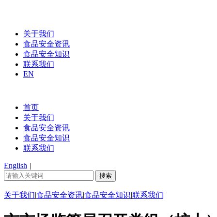
关于我们
食品安全资讯
食品安全知识
联系我们
EN
首页
关于我们
食品安全资讯
食品安全知识
联系我们
English
|
关于我们
|
食品安全资讯
|
食品安全知识
|
联系我们
|