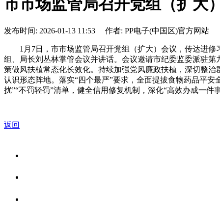
市市场监管局召开党组（扩大
发布时间: 2026-01-13 11:53 作者: PP电子(中国区)官方网站
1月7日，市市场监管局召开党组（扩大）会议，传达进修习
组、局长刘丛林掌管会议并讲话。会议邀请市纪委监委派驻第
策做风扶植常态化长效化。持续加强党风廉政扶植，深切整治
认识形态阵地。落实“四个最严”要求，全面提拔食物药品平安
扰”“不罚轻罚”清单，健全信用修复机制，深化“高效办成一件
返回
关于我们
食品安全资讯
食品安全知识