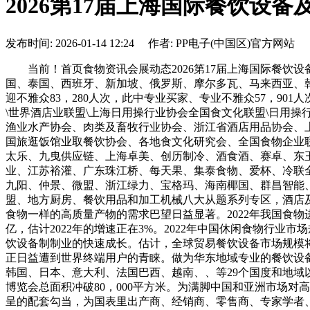
2026第17届上海国际餐饮设
发布时间: 2026-01-14 12:24 作者: PP电子(中国区)官方网站
当前！首页食物资讯会展动态2026第17届上海国际餐饮设
国、泰国、西班牙、新加坡、俄罗斯、摩尔多瓦、马来西亚、韩
迎不雅众83，280人次，此中专业买家、专业不雅众57，90
\世界酒店业联盟\上海日用操行业协会全国食文化联盟\日用操
渔业水产协会、肉类及畜牧行业协会、浙江省酒店用品协会、
国旅逛饭馆业取餐饮协会、各地食文化研究会、全国食物企业联盟
太乐、九曳供应链、上海卓美、创历制冷、酒食酒、赛卓、东
业、江苏裕灌、广东珠江桥、每天果、集泰食物、爱杯、冷联
九阳、仲景、微盟、浙江绿力、宝格玛、海南椰国、群昌智能
盟、地方厨房、餐饮用品和加工机械八大从题系列专区，酒店
食物一样的高质量产物的需求巴望日益显著。2022年我国食物
亿，估计2022年的增速正在3%。2022年中国休闲食物行业市
饮设备制制业的快速成长。估计，全球贸易餐饮设备市场规模将
正日益遭到世界终端用户的青睐。做为华东地域专业的餐饮设备
韩国、日本、意大利、法国巴西、越南、、等29个国度和地域以及
博览会总面积冲破80，000平方米。为满脚中国和亚洲市场对
呈的配套勾当，为国表里出产商、经销商、零售商、专家学者