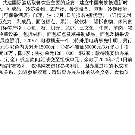
，共建国际酒店取餐饮业主要的盛宴！建立中国餐饮畅通新时
蔬、乳成品、冷冻食物、农产物、餐饮设备、包拆、冷链物流、
（可保举酒店）自理。注：7月1日前报名9折优惠。（详情见附
 Meeting of Seafood◇糖果、巧克力、乳成品、面包糕点、果汁、软饮料、罐拆食物、休闲食
用标签产物；◇鱼、蟹、贝壳、龙虾、三文鱼、牛肉、羊肉、猪
冷藏设备、包拆材料、面包糕点及糖果制成品、面包及糖果设
位照明、220V/5a电源插座一个（特殊用电请事先申明，另行
0元◇彩色内页对开15000元；◇参不雅证50000元/3万张◇手提
协办单元18万，限1家；协办单元128，000，限2家；款待晚宴协办单
50%（订金）或全款]电汇或交至组织单元，余款于2026年7月1日前
严酷审核权利，仅供网友进修参考利用。因办展过程的不成控
系关系。如遇参展胶葛，请逃查办展从体的法令义务。食物伙