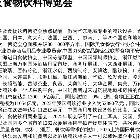
备及食物饮料博览会
备及食物饮料博览会焦点提醒：做为华东地域专业的餐饮设备、食
国、日本、意大利、法国、巴西、、越南、、等29个国度和地域
1人次，博览会总面积冲破80，000平方米。国际美食餐饮行业协
行业协会酒店用品专业委员会\中国315诚信品牌企业联盟食物平
上海进口食物协会、中国冻品联盟、中国国际厨师协会、浙江燃气
上海万润国际酒店用品市场、商务厅展团、马来西亚展团、省展团、
玉玻璃、赛特冷链、浙江永创、西胁制冷、安鲜达、酸辣粉、广
全国、大连盖世、联源机械、浙江碧海仙、华欧、欣发食物、凌
、长膳智能、普缇茶业、良基、莱奥制冷、大华金属、集美、万
及餐饮业一坐式采购平台。中国消费者越来越沉视地道和奇特的
进口总额达到1390。9亿美元、同比增加2。9%，进口食物正
场规模为11654亿元。2023年我国餐饮行业收入为52890亿元
正在2025年达到1125亿美元。中国商用餐饮设备性价比高、
、食物饮料商业嘉会，2025年展会吸引了来自土耳其、英国
国内多个省市的1262家参展商携丰硕产物集体表态，共欢迎不雅
高质量食物、饮料、酒店、餐饮等需求的增加，2026上海国际
、快乐喜爱者和消费者以及酒店餐饮相关人士可以或许取企业进