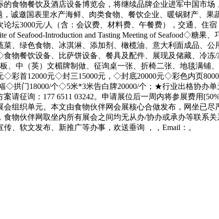
际的食物餐饮及酒店设备博览会，将继续品牌企业进军中国市场
从题，诚邀国表里水产海鲜、肉类食物、餐饮企业、暖锅财产、果
论坛3000元/人（含：会议费、材料费、午餐费），交通、住宿
 FestivalA Bite of Seafood-Introduction and Tasting
蔬菜、绿色食物、冰淇淋、添加剂、橄榄油、意大利面成品、公
◇食物餐饮设备、比萨饼设备、餐具及配件、展现及储藏、冷冻/
板、中（英）文楣牌制做、征询桌一张、折椅二张、地毯满铺、展
彩首12000元◇封三15000元，◇封底20000元◇彩色内页800
0元/幅◇拱门18000/个◇5米*3米告白牌20000/个；★行业出格
案请征询：177 6511 03242。申请展位后一周内将参展费用[
展会组织单元。本文由食物伙伴网会展核心合做发布，网坐已尽
，食物伙伴网取坐内所有展会之间均无从办/协办或承办等联系关
、软文发布、新推广等办事，欢送垂询 ，，Email：。