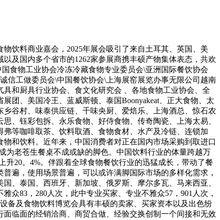
物饮料商业嘉会，2025年展会吸引了来自土耳其、英国、美
以及国内多个省市的1262家参展商携丰硕产物集体表态，共欢
会\中国食物工业协会冷冻冷藏食物专业委员会\亚洲国际餐饮协会
安诚信工做委员会\中国餐饮协会\上海展窑展览办事无限公司越南
具和厨具行业协会、食文化研究会 、各地食物工业协会、全
美国冷王、蓝威斯顿、泰国Boonyakeat、正大食物、太
东乡谷村、味泰供应链、千味央厨、爱焙乐、上海酒总、惊石农
云思、钰彩包拆、永乐食物、好侍食物、传奇陶瓷、上海太易、
得弗等咖啡取茶、饮料取酒、食物食材、水产及冷链、连锁加
食物和饮料。近年来，中国消费者对正在国内市场采购到取进口
正在成为老苍生餐桌不成或缺的脚色。中国饮料行业的体量跨越万
，同比上升20。4%。伴跟着全球食物餐饮行业的迅猛成长，带动了餐
品类普遍，使用场景普遍，可以或许满脚国际市场的多样化需求，
、美国、泰国、西班牙、新加坡、俄罗斯、摩尔多瓦、马来西亚、
众83，280人次，此中专业买家、专业不雅众57，901人次，
餐饮设备及食物饮料博览会具有丰硕的卖家、买家资本以及出色纷
行面临面的经销洽商、商贸合做、经验交换创制一个间接和无效