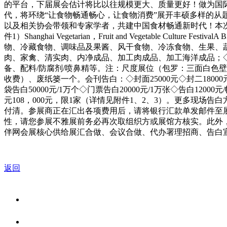
的平台，下届展会估计将比以往规模更大、质量更好！做为国
代，将环绕“让食物畅通畅心，让食物消费”展开丰硕多样的
以及相关协会带领和专家学者，共建中国食材畅通新时代！本次
件1）Shanghai Vegetarian，Fruit and Vegetable Culture
物、冷藏食物、调味品及果酱、风干食物、冷冻食物、生果、
肉、家禽、清实肉、内净成品、加工肉成品、加工海洋成品；
备、配料/防腐剂/喷鼻精等。注：尺度展位（包罗：三面白色壁
收费）、废纸篓一个。会刊告白：◇封面25000元◇封二18000元◇
袋告白50000元/1万个◇门票告白20000元/1万张◇告白1200
元108，000元，限1家（详情见附件1、2、3）。更多现场告白方
付清。参展商正在汇出各项费用后，请将银行汇款单发邮件至
性，请您参展不雅展前务必再次取组织方或展馆方核实。此外
伴网会展核心供给展汇合做、会议合做、代办署理招商、告白宣传
返回
关于我们
食品安全资讯