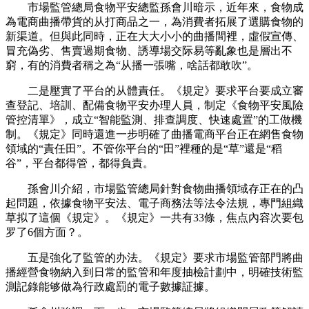
市場監管總局食物平安總監孫會川暗示，近年來，食物成
為電商曲播帶貨的从打商品之一，為消費者拓展了選購食物的
新渠道。但與此同時，正在大大小小的曲播間裡，虛假宣傳、
冒充偽劣、售賣過期食物、誘導場交际易等亂象也是層出不
窮，有的消費者稱之為“从播一張嘴，啥話都敢吹”。
二是壓實了平台的从體責任。《規定》要求平台要成立審
查登記、培訓、配備食物平安办理人員，制定《食物平安風險
管控清單》，成立“智能監測、排查調度、快速處置”的工做機
制。《規定》同時還進一步明確了曲播電商平台正在網售食物
領域的“責任田”。不管你平台的“田”裡種的是“草”還是“稻
谷”，平台都得管，都得負責。
孫會川介紹，市場監管總局針對食物曲播領域存正在的凸
起問題，依據食物平安法、電子商務法等法令法規，專門組織
草拟了這個《規定》。《規定》一共有33條，焦点內容次要包
罗了6個方面？。
五是強化了監管的办法。《規定》要求市場監管部門將曲
播經營食物納入到日常的監管和年度抽檢計劃中，明確技術監
測記錄能够做為行政處罰的電子數據証據。