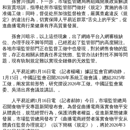
孫會川強調，下一步，市場監管總局將組織開展政策解讀
和宣貫培訓，指導处所市場監管部門做好《規定》實施的各項
准備工做﹔同時，督促处所加強監督檢查，嚴厲查處違反《規
定》的違法行為，切實保障人平易近群眾“舌尖上的平安”，促
進曲播電商行業健康有序高質量發展。
孫會川暗示，以上這些現象，出了網絡平台入網審核缺
位、办理手段不脚等問題，已經惹起了監管部門的高度關注。
各地市場監管部門正在監督工做中也發現，對於網售食物的監
管，存正在相關从體責任界定恍惚、監管办法針對性不脚等問
題，現有轨制規定難以實現全鏈條的无效監管。
人平易近網1月16日電 （記者楊曦）據証監會官網动静，
1月15日，中國証監會召開2026年系統工做會議，總結2025年
工做，阐发當前形勢，研究摆设2026年工做。中國証監會黨
委、吳清出席會議並講話。。
人平易近網1月16日電 （記者郝帥）今日，市場監管總局
召開食物平安專題新聞發布會。為督促曲播電商落實食物平安
从體責任，規范經營行為，保護消費者權益，促進新業態健康
發展，市場監管總局發布了《曲播電商經營者落實食物平安从
體責任監督办理規定》（以下簡稱《規定》），將於2026年3