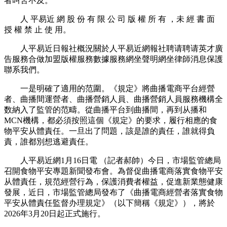
者叫苦不及。
人 平易近 網 股 份 有 限 公 司 版 權 所 有 ，未 經 書 面
授 權 禁 止 使 用。
人平易近日報社概況關於人平易近網報社聘请聘请英才廣
告服務合做加盟版權服務數據服務網坐聲明網坐律師消息保護
聯系我們。
一是明確了適用的范圍。《規定》將曲播電商平台經營
者、曲播間運營者、曲播營銷人員、曲播營銷人員服務機構全
数納入了監管的范疇。從曲播平台到曲播間，再到从播和
MCN機構，都必須按照這個《規定》的要求，履行相應的食
物平安从體責任。一旦出了問題，該是誰的責任，誰就得負
責，誰都別想逃避責任。
人平易近網1月16日電 （記者郝帥）今日，市場監管總局
召開食物平安專題新聞發布會。為督促曲播電商落實食物平安
从體責任，規范經營行為，保護消費者權益，促進新業態健康
發展，近日，市場監管總局發布了《曲播電商經營者落實食物
平安从體責任監督办理規定》（以下簡稱《規定》），將於
2026年3月20日起正式施行。