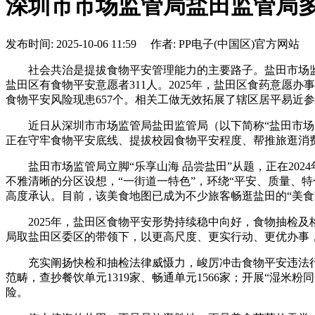
深圳市市场监管局盐田监管局
发布时间: 2025-10-06 11:59 作者: PP电子(中国区)官方网站
社会共治是提拔食物平安管理能力的主要路子。盐田市场监
盐田区有食物平安意愿者311人。2025年，盐田区食药意愿办
食物平安风险现患657个。相关工做无效拓展了辖区居平易近
近日从深圳市市场监管局盐田监管局（以下简称“盐田市场监
正在守牢食物平安底线、提拔校园食物平安程度、帮推旅逛消
盐田市场监管局立脚“乐享山海 品尝盐田”从题，正在202
不雅清晰的分区设想，“一街道一特色”，环绕“平安、质量、
高度承认。目前，该美食地图已成为不少旅客畅逛盐田的“美食
2025年，盐田区食物平安形势持续稳中向好，食物抽检及
局取盐田区委区的带领下，以更高尺度、更实行动、更优办事
充实阐扬快检和抽检法律威慑力，峻厉冲击食物平安违法行为
范畴，查抄餐饮单元1319家、畅通单元1566家；开展“湿
险。