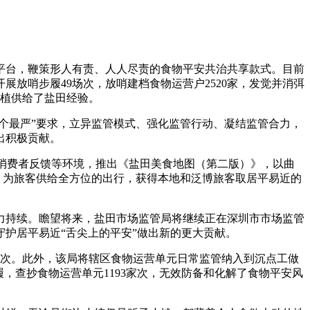
台，鞭策形人有责、人人尽责的食物平安共治共享款式。目前
开展放哨步履49场次，放哨建档食物运营户2520家，发觉并消弭
扶植供给了盐田经验。
个最严”要求，立异监管模式、强化监管行动、凝结监管合力，
出积极贡献。
、消费者反馈等环境，推出《盐田美食地图（第二版）》，以曲
，为旅客供给全方位的出行，获得本地和泛博旅客取居平易近的
力持续。瞻望将来，盐田市场监管局将继续正在深圳市市场监管
护居平易近“舌尖上的平安”做出新的更大贡献。
次。此外，该局将辖区食物运营单元日常监管纳入到沉点工做
履，查抄食物运营单元1193家次，无效防备和化解了食物平安风