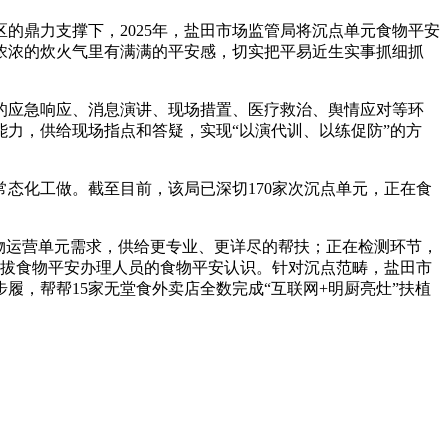
鼎力支撑下，2025年，盐田市场监管局将沉点单元食物平安
浓浓的炊火气里有满满的平安感，切实把平易近生实事抓细抓
应急响应、消息演讲、现场措置、医疗救治、舆情应对等环
力，供给现场指点和答疑，实现“以演代训、以练促防”的方
化工做。截至目前，该局已深切170家次沉点单元，正在食
物运营单元需求，供给更专业、更详尽的帮扶；正在检测环节，
提拔食物平安办理人员的食物平安认识。针对沉点范畴，盐田市
，帮帮15家无堂食外卖店全数完成“互联网+明厨亮灶”扶植