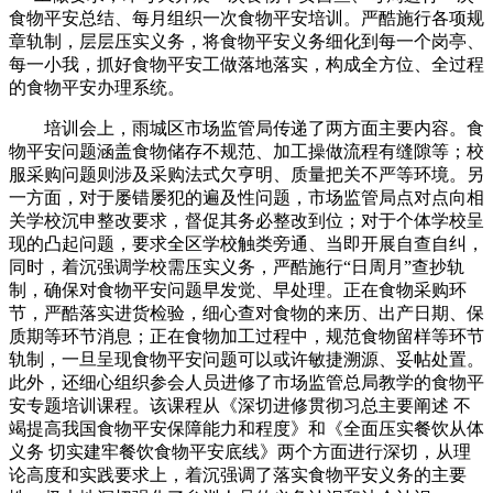
食物平安总结、每月组织一次食物平安培训。严酷施行各项规
章轨制，层层压实义务，将食物平安义务细化到每一个岗亭、
每一小我，抓好食物平安工做落地落实，构成全方位、全过程
的食物平安办理系统。
培训会上，雨城区市场监管局传递了两方面主要内容。食
物平安问题涵盖食物储存不规范、加工操做流程有缝隙等；校
服采购问题则涉及采购法式欠亨明、质量把关不严等环境。另
一方面，对于屡错屡犯的遍及性问题，市场监管局点对点向相
关学校沉申整改要求，督促其务必整改到位；对于个体学校呈
现的凸起问题，要求全区学校触类旁通、当即开展自查自纠，
同时，着沉强调学校需压实义务，严酷施行“日周月”查抄轨
制，确保对食物平安问题早发觉、早处理。正在食物采购环
节，严酷落实进货检验，细心查对食物的来历、出产日期、保
质期等环节消息；正在食物加工过程中，规范食物留样等环节
轨制，一旦呈现食物平安问题可以或许敏捷溯源、妥帖处置。
此外，还细心组织参会人员进修了市场监管总局教学的食物平
安专题培训课程。该课程从《深切进修贯彻习总主要阐述 不
竭提高我国食物平安保障能力和程度》和《全面压实餐饮从体
义务 切实建牢餐饮食物平安底线》两个方面进行深切，从理
论高度和实践要求上，着沉强调了落实食物平安义务的主要