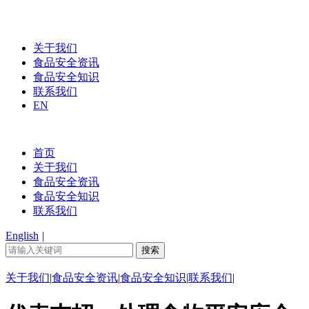
关于我们
食品安全资讯
食品安全知识
联系我们
EN
首页
关于我们
食品安全资讯
食品安全知识
联系我们
English
|
关于我们
|
食品安全资讯
|
食品安全知识
|
联系我们
|