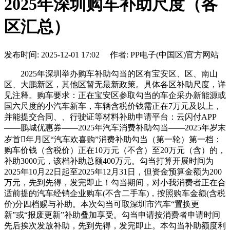
2025年深圳购车补助尺度（各
区汇总）
发布时间: 2025-12-01 17:02 作者: PP电子(中国区)官方网站
2025年深圳举办购车补助勾当的区有宝安区、区、南山
区、大鹏新区，其他区暂无最新政策。具体各区补助尺度，详
见注释。购车要求：正在宝安区参取勾当的车企采办新能源或
国六尺度的小汽车新车，车辆含税价钱需正在7万元及以上，
并能提交合同、、行驶证等材料补助申请平台：云闪付APP
——鹏城优惠券——2025年汽车消费补助勾当——2025年岁末
岁首年月区“汽车欢喜购”消费补助勾当（第一轮）第一档：
购车价钱（含税价）正在10万元（不含）至20万元（含）的，
补助3000元，该档补助总额400万元。勾当打算开展时间为
2025年10月22日起至2025年12月31日，但资金预算金额为200
万元，先到先得，发完即止！勾当期间，对小我消费者正在合
适前提的汽车经销企业购车(不含二手车)，按照购车金额(含税
价)分四档赐与补助。本次勾当可取深圳市汽车“置换更
新”或“报废更新”补助叠加享受。勾当申请按消费者申请时间
先后挨次发放补助，先到先得，发完即止。本勾当补助额度利