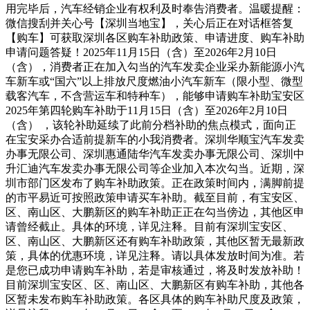
用完毕后，汽车经销企业有权利及时奉告消费者。温暖提醒：
微信搜刮并关心号【深圳当地宝】，关心后正在对话框答复
【购车】可获取深圳各区购车补助政策、申请进度、购车补助
申请问题答疑！2025年11月15日（含）至2026年2月10日
（含），消费者正在加入勾当的汽车发卖企业采办新能源小汽
车新车或“国六”以上排放尺度燃油小汽车新车（限小型、微型
载客汽车，不含营运车和特种车），能够申请购车补助宝安区
2025年第四轮购车补助于11月15日（含）至2026年2月10日
（含） ，该轮补助延续了此前分档补助的焦点模式，面向正
在宝安采办合适前提新车的小我消费者。深圳华顺宝汽车发卖
办事无限公司、深圳惠通陆华汽车发卖办事无限公司、深圳中
升汇迪汽车发卖办事无限公司等企业加入本次勾当。近期，深
圳市部门区发布了购车补助政策。正在政策时间内，满脚前提
的市平易近可按照政策申请买车补助。截至目前，有宝安区、
区、南山区、大鹏新区的购车补助正正在勾当傍边，其他区申
请曾经截止。具体的环境，详见注释。目前有深圳宝安区、
区、南山区、大鹏新区还有购车补助政策，其他区暂无最新政
策，具体的优惠环境，详见注释。请以具体发放时间为准。若
是您已成功申请购车补助，若是审核通过，将及时发放补助！
目前深圳宝安区、区、南山区、大鹏新区有购车补助，其他各
区暂未发布购车补助政策。各区具体的购车补助尺度及政策，