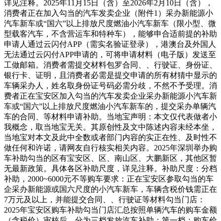
详见注释。2025年11月15日（含）至2026年2月10日（含），
消费者正在加入勾当的汽车发卖企业（附件1）采办新能源小
汽车新车或“国六”以上排放尺度燃油小汽车新车（限小型、微
型载客汽车，不含营运车和特种车），能够申合适前提的补助
申请人通过云闪付APP（需实名验证登录），港澳台及外国人
无法通过云闪付APP申请的，可将申请材料（电子版）发送至
工做邮箱。消费者需提交材料包罗合同、、行驶证、身份证、
银行卡、证明，且消费者必需是提交申请的所有材猜中显示的
车辆采办人，姓名取身份证号码必需分歧，不然不予受理。消
费者正在宝安区加入勾当的汽车发卖企业采办新能源小汽车新
车或“国六”以上排放尺度燃油小汽车新车的，提交采办单辆汽
车的合同、等材料申请补助。当地宝声明：本文仅代表做者小
我概念，取当地宝无关。其原创性及文中陈述内容未经本坐，
当地宝对本文及此中全数或者部门内容的实正在性、及时性不
做任何和许诺，请网友自行核实相关内容。2025年深圳举办购
车补助勾当的区有宝安区、区、南山区、大鹏新区，其他区暂
无最新政策。具体各区补助尺度，详见注释。补助尺度：分档
补助，2000~6000元不等购车要求：正在宝安区参取勾当的车
企采办新能源或国六尺度的小汽车新车，车辆含税价钱需正在
7万元及以上，并能提交合同、、行驶证等材料勾当门店：
2025年宝安区购车补助勾当门店汇总按照单辆汽车的购车金额
（含税价）审核后，分为三档发放汽车补助：第一档：购车价