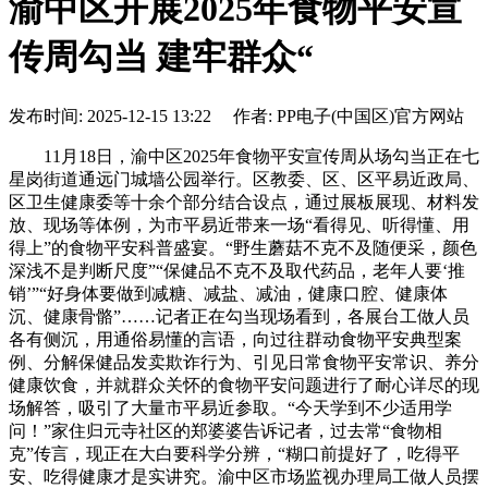
渝中区开展2025年食物平安宣
传周勾当 建牢群众“
发布时间: 2025-12-15 13:22 作者: PP电子(中国区)官方网站
11月18日，渝中区2025年食物平安宣传周从场勾当正在七
星岗街道通远门城墙公园举行。区教委、区、区平易近政局、
区卫生健康委等十余个部分结合设点，通过展板展现、材料发
放、现场等体例，为市平易近带来一场“看得见、听得懂、用
得上”的食物平安科普盛宴。“野生蘑菇不克不及随便采，颜色
深浅不是判断尺度”“保健品不克不及取代药品，老年人要‘推
销’”“好身体要做到减糖、减盐、减油，健康口腔、健康体
沉、健康骨骼”……记者正在勾当现场看到，各展台工做人员
各有侧沉，用通俗易懂的言语，向过往群动食物平安典型案
例、分解保健品发卖欺诈行为、引见日常食物平安常识、养分
健康饮食，并就群众关怀的食物平安问题进行了耐心详尽的现
场解答，吸引了大量市平易近参取。“今天学到不少适用学
问！”家住归元寺社区的郑婆婆告诉记者，过去常“食物相
克”传言，现正在大白要科学分辨，“糊口前提好了，吃得平
安、吃得健康才是实讲究。渝中区市场监视办理局工做人员摆