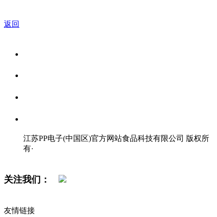
返回
关于我们
食品安全资讯
食品安全知识
联系我们
江苏PP电子(中国区)官方网站食品科技有限公司 版权所
有
·
网站地图
关注我们：
友情链接