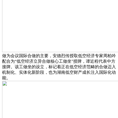
做为会议国际合做的主要，安德烈传授取低空经济专家周柏吟
配合为“低空经济立异合做核心工做坐”授牌，谭近程代表中方
接牌。该工做坐的设立，标记着正在低空经济范畴的合做迈入
机制化、实体化新阶段，也为湖南低空财产成长注入国际化动
能。