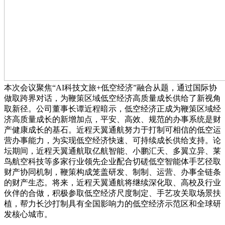
本次会议聚焦“AI科技文旅+低空经济”融合从题，通过国际协
做取跨界对话，为鞭策区域低空经济高质量成长供给了新视角
取新径。公司董事长谭近程暗示，低空经济正成为鞭策区域经
济高质量成长的新增加点，平安、高效、规范的办事系统是财
产健康成长的基石。近程天翼通航努力于打制可相信的低空运
营办事能力，为实现低空经济快速、可持续成长供给支持。论
坛期间，近程天翼通航取亿航智能、小鹏汇天、多翼立异、莱
鸟航空科技等多家行业领先企业配合切磋低空智能体手艺径取
财产协同机制，鞭策构成笼盖研发、制制、运营、办事全链条
的财产生态。将来，近程天翼通航将继续深化取、高校及行业
伙伴的合做，积极参取低空经济尺度制定、手艺攻关取场景扶
植，帮力长沙打制具有全国影响力的低空经济示范区和全球研
发核心城市。