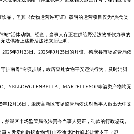
饮品，但其《食物运营许可证》载明的运营项目仅为“热食类
水律蛇”活体动物。经查，当事人存正在供给野活泼物餐饮办事的
人无法供给上述野活泼物来历证明。
25年9月23日、2025年9月25日的月饼。德庆县市场监管局依
 守护南粤”专项步履，峻厉查处食物平安违法行为，及时消弭
LLOWGLENBELLA、MARTELLVSOP等酒类产物均无
年12月16日，肇庆高新区市场监管局依法对当事人做出无中文
日，鼎湖区市场监管局依法责令当事人更正，罚款的行政惩罚。
事人发卖的散拆食物“野山茶油”和“竹蜂老盐黄皮干（即