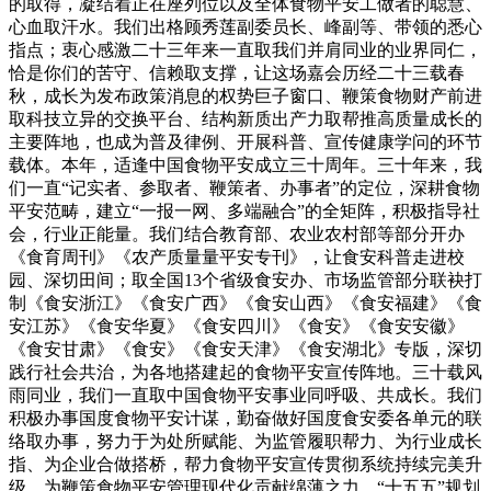
的取得，凝结着正在座列位以及全体食物平安工做者的聪慧、
心血取汗水。我们出格顾秀莲副委员长、峰副等、带领的悉心
指点；衷心感激二十三年来一直取我们并肩同业的业界同仁，
恰是你们的苦守、信赖取支撑，让这场嘉会历经二十三载春
秋，成长为发布政策消息的权势巨子窗口、鞭策食物财产前进
取科技立异的交换平台、结构新质出产力取帮推高质量成长的
主要阵地，也成为普及律例、开展科普、宣传健康学问的环节
载体。本年，适逢中国食物平安成立三十周年。三十年来，我
们一直“记实者、参取者、鞭策者、办事者”的定位，深耕食物
平安范畴，建立“一报一网、多端融合”的全矩阵，积极指导社
会，行业正能量。我们结合教育部、农业农村部等部分开办
《食育周刊》《农产质量量平安专刊》，让食安科普走进校
园、深切田间；取全国13个省级食安办、市场监管部分联袂打
制《食安浙江》《食安广西》《食安山西》《食安福建》《食
安江苏》《食安华夏》《食安四川》《食安》《食安安徽》
《食安甘肃》《食安》《食安天津》《食安湖北》专版，深切
践行社会共治，为各地搭建起的食物平安宣传阵地。三十载风
雨同业，我们一直取中国食物平安事业同呼吸、共成长。我们
积极办事国度食物平安计谋，勤奋做好国度食安委各单元的联
络取办事，努力于为处所赋能、为监管履职帮力、为行业成长
指、为企业合做搭桥，帮力食物平安宣传贯彻系统持续完美升
级，为鞭策食物平安管理现代化贡献绵薄之力。“十五五”规划