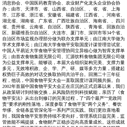
消息协会、中国医药教育协会、农业财产化龙头企业协会协
办；由市、天津市、省、山西省、自治区、、省、省、上海
市、江苏省、浙江省、安徽省、福建省、江西省、、河南省、
湖北省、湖南省、广东省、广西壮族自治区、海南省、、四川
省、贵州省、云南省、自治区、陕西省、、青海省、回族自治
区、新疆维吾尔自治区、大连市、厦门市、深圳市等34个省、
自治区市场监视办理部分做为联办支撑单元；由江南大学做为
学术支撑单元；由江南大学食物平安取国度计谋管理尝试室、
中国人平易近大学食物平安管理协同立异核心做为智库支撑单
元；由首农食物集团无限公司、汇源饮料食物集团无限公司做
为公益支撑单元。能够说，本届大会组织架构完美、支撑力量
多元，无效堆积政、企、学、产、研、媒等多方力量，搭建起
权势巨子高效的对话交换取协同共治平台。回溯二十三年征
程，他说，中国食物平安大会一直取国度计谋同频共振。自
2002年首届中国食物平安大会正在庄沉的正式启幕以来，我们
从政策研讨到经验交换，从风险防控到科技赋能，亲历了《食
物平安法》从出台到修订的完美过程，了“四个最严”“党政同
责”要求的刚性落地，深度参取了食物平安“两个义务”、餐饮
华侈、全链条监管深化等一系列严沉实践。我们更欣喜地看
到，我国食物平安形势持续不变向好，管理系统日益完美，监
管效能不竭提拔，食物财产正稳步迈向高质量成长。这些成就